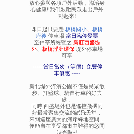
放心參與各項戶外活動，陶冶身
心健康!!我們鼓勵民眾走出戶外
動起來!
即日起只要憑
板橋國小
、
板橋
府後
停車場
當日臨停發票
至俥亭所經營之
新莊西盛堤
外
、
板橋浮洲環保
堤外停車場
可享
-----
當日當次（等價）免費停
車優惠 -----
新北堤外河濱公園不僅是民眾散
步、打籃球、騎自行車的好去
處，
同時 西盛堤外也是遙控飛機同
好最常聚集交流的試飛天堂，
來到這座廣大的河岸綠地空間，
便能自在享受都市中難得的悠閒
時光喔~!