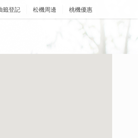
抽籤登記
松機周邊
桃機優惠