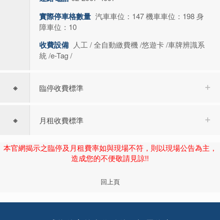
實際停車格數量
汽車車位：147 機車車位：198 身
障車位：10
收費設備
人工 / 全自動繳費機 /悠遊卡 /車牌辨識系
統 /e-Tag /
※
臨停收費標準
※
月租收費標準
本官網揭示之臨停及月租費率如與現場不符，則以現場公告為主，
造成您的不便敬請見諒!!
回上頁