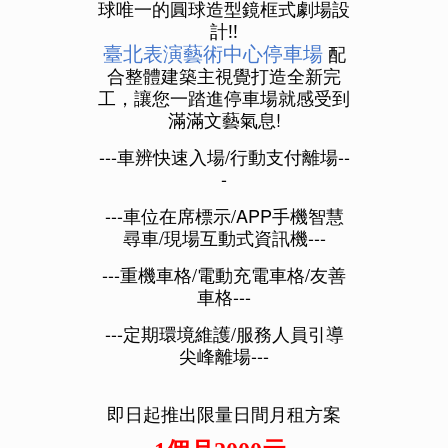
球唯一的圓球造型鏡框式劇場設
計!!
臺北表演藝術中心停車場
 配
合整體建築主視覺打造全新完
工，讓您一踏進停車場就感受到
滿滿文藝氣息!
---車辨快速入場/行動支付離場--
-
---車位在席標示/APP手機智慧
尋車/現場互動式資訊機---
---重機車格/電動充電車格/友善
車格---
---定期環境維護/服務人員引導
尖峰離場---
即日起推出限量日間月租方案