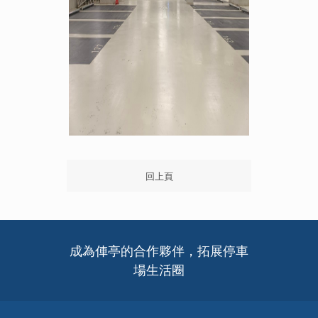
回上頁
成為俥亭的合作夥伴，拓展停車
場生活圈