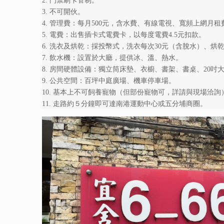
2. 門禁刷卡管制。
3. 不可開伙。
4. 管理費：每月500元，含水費、有線電視、寬頻上網月
5. 電費：出售插卡式電費卡，以每度電費4.5元扣款。
6. 洗衣及烘乾：採投幣式，洗衣每次30元（含脫水）、烘乾
7. 飲水機：設置於大廳，提供冰、溫、熱水。
8. 房間硬體設備：獨立筒床墊、衣櫥、書架、書桌、20吋
9. 公共空間：百坪中庭廣場、機車停車場。
10. 基本上不可飼養寵物（但部份寵物可，詳請與現場洽詢
11. 走路約５分鐘即可達南港運動中心或五分埔商圈。