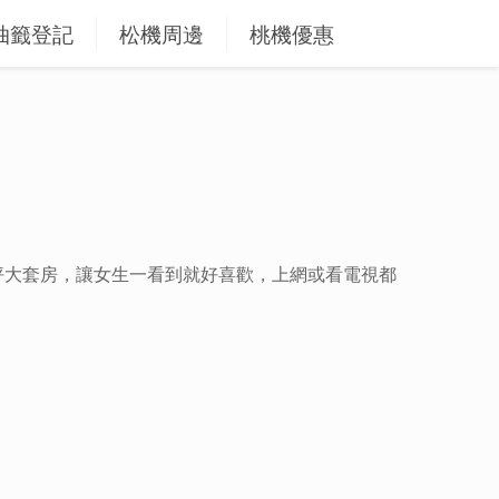
抽籤登記
松機周邊
桃機優惠
坪大套房，讓女生一看到就好喜歡，上網或看電視都