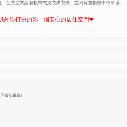
境，公共空間設有投幣式洗衣烘衣機，並附有寬暢機車停車場。
供外出打拼的妳一個安心的居住空間
❤
。
、管理費及電費）。