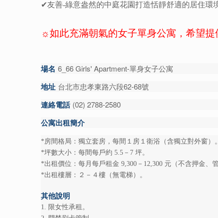
✔友善-綠意盎然的中庭花園打造恬靜舒適的
居住環
☼
如此充滿朝氣的女子單身公寓，希望提
場名
6_66 Girls' Apartment-單身女子公寓
地址
台北市忠孝東路六段62-68號
連絡電話
(02) 2788-2580
公寓出租簡介
*房間格局：獨立套房，每間１房１衛浴（含獨立對外窗）
*坪數大小：每間每戶約 5.5－7 坪。
*出租價位：每月每戶租金 9,300－12,300 元（不含押金
*出租樓層：２－４樓（無電梯）。
其他說明
1. 限女性承租。