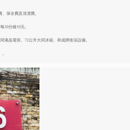
租費、保全費及清潔費。
每20分鐘10元。
大同液晶電視、72公升大同冰箱、和成牌衛浴設備。
）。