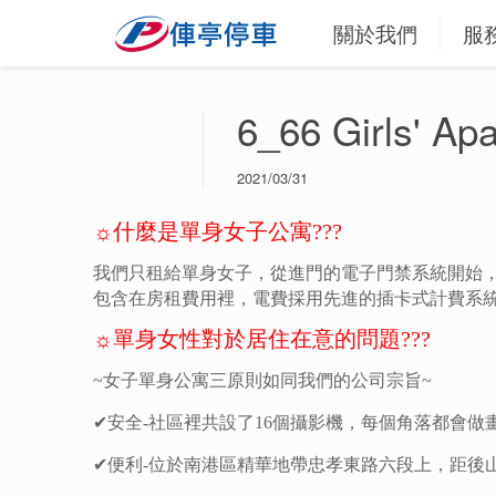
關於我們
服
6_66 Girls'
2021/03/31
☼什麼是單身女子公寓???
我們只租給單身女子，從進門的電子門禁系統開始
包含在房租費用裡，電費採用先進的插卡式計費系
☼
單身女性對於居住在意的問題???
~女子單身公寓三原則如同我們的公司宗旨~
✔安全-社區裡共設了
16
個攝影機，每個角落都會做
✔便利-位於南港區精華地帶忠孝東路六段上，距後