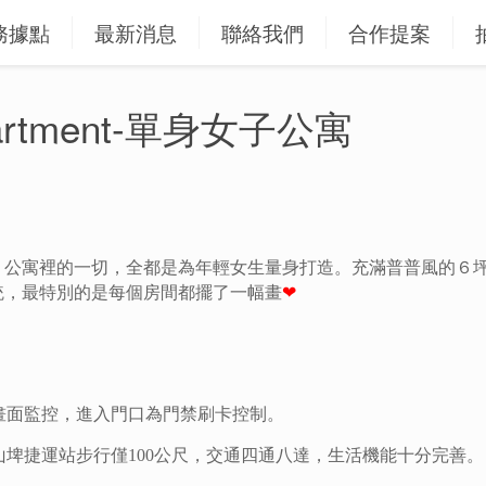
務據點
最新消息
聯絡我們
合作提案
 Apartment-單身女子公寓
，公寓裡的一切，全都是為年輕女生量身打造。充滿普普風的６
統，最特別的是每個房間都擺了一幅畫
❤
畫面監控，進入門口為門禁刷卡控制。
山埤捷運站步行僅100公尺，交通四通八達，生活機能十分完善。