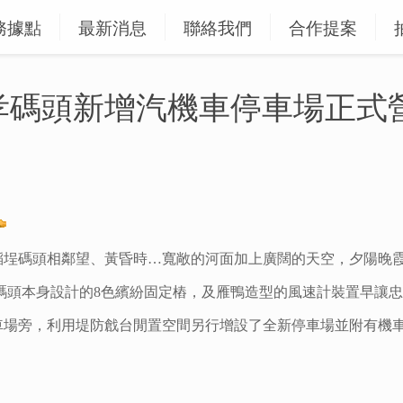
務據點
最新消息
聯絡我們
合作提案
孝碼頭新增汽機車停車場正式
稻埕碼頭相鄰望、黃昏時…寬敞的河面加上廣闊的天空，夕陽晚霞
碼頭本身設計的8色繽紛固定樁，及雁鴨造型的風速計裝置早讓忠
車場旁，利用堤防戧台閒置空間另行增設了全新停車場並附有機