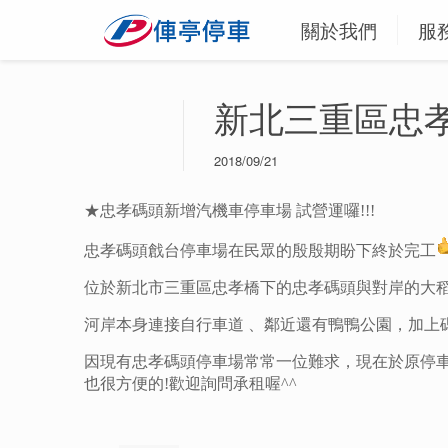
關於我們
服
新北三重區忠
2018/09/21
★忠孝碼頭新增汽機車停車場 試營運囉!!!
忠孝碼頭戧台停車場在民眾的殷殷期盼下終於完工
位於新北市三重區忠孝橋下的忠孝碼頭與對岸的大
河岸本身連接自行車道 、鄰近還有鴨鴨公園，加上
因現有忠孝碼頭停車場常常一位難求，現在於原停
也很方便的!歡迎詢問承租喔^^