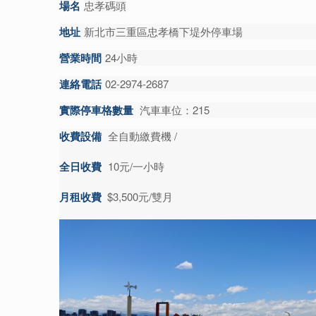
場名
忠孝碼頭
地址
新北市三重區忠孝橋下堤外停車場
營業時間
24小時
連絡電話
02-2974-2687
實際停車格數量
汽車車位：215
收費設備
全自動繳費機 /
全日收費
10元/一小時
月租收費
$3,500元/雙月