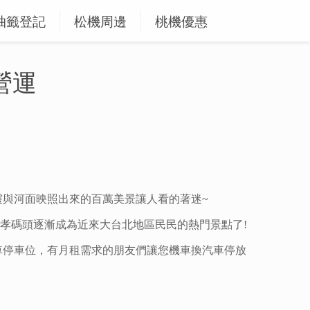
抽籤登記
松機周邊
桃機優惠
營運
與河面映照出來的百萬美景讓人看的著迷~
孝碼頭逐漸成為近來大台北地區民民的熱門景點了!
車停車位，
有
月租需求的朋友們讓您機車換汽車停放