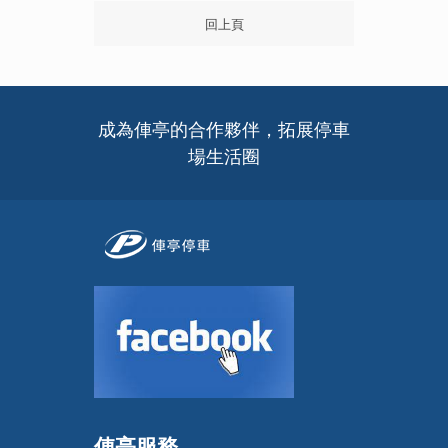
回上頁
成為俥亭的合作夥伴，拓展停車
場生活圈
俥亭服務