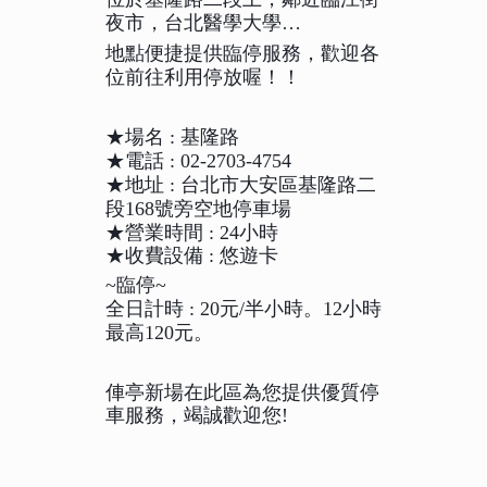
夜市，台北醫學大學…
地點便捷提供臨停服務，歡迎各
位前往
利用停放喔！！
★場名 : 基隆路
★電話 : 02-2703-4754
★地址 :
台北市大安區基隆路二
段168號
旁空地停車場
★營業時間 : 24小時
★收費設備 : 悠遊卡
~臨停~
全日計時 : 20元/半小時。12小時
最高120元。
俥亭新場在此區為您提供優質停
車服務，竭誠歡迎您!