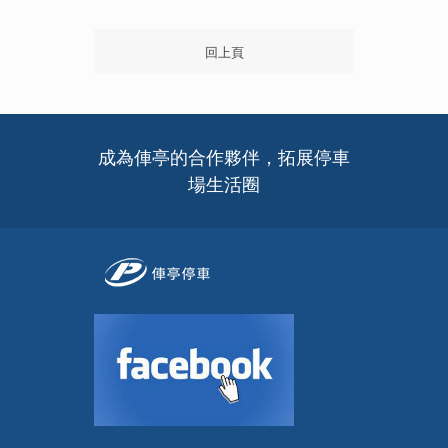
回上頁
成為俥亭的合作夥伴，拓展停車
場生活圈