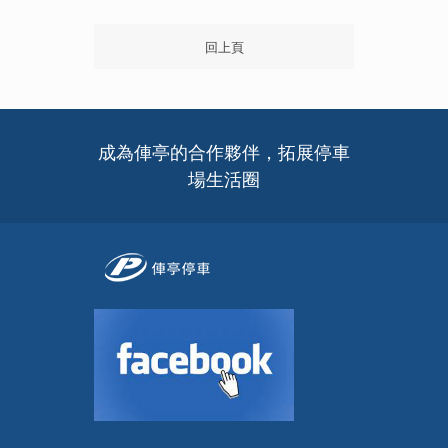
回上頁
成為俥亭的合作夥伴，拓展停車
場生活圈