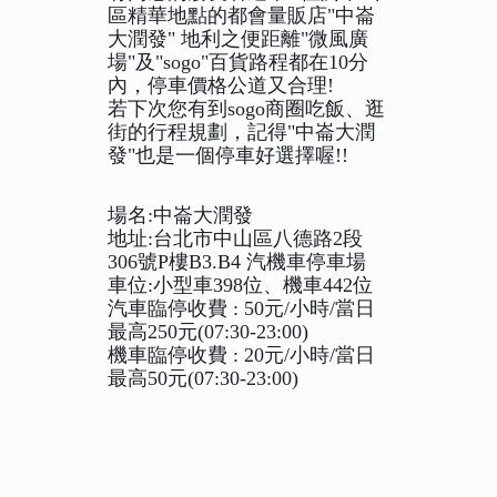
區精華地點的都會量販店"中崙
大潤發" 地利之便距離"微風廣
場"及"sogo"百貨路程都在10分
內，停車價格公道又合理!
若下次您有到sogo商圈吃飯、逛
街的行程規劃，記得"中崙大潤
發"也是一個停車好選擇喔!!
場名:中崙大潤發
地址:台北市中山區八德路2段
306號P樓B3.B4 汽機車停車場
車位:小型車398位、機車442位
汽車臨停收費 : 50元/小時/當日
最高250元(07:30-23:00)
機車臨停收費 : 20元/小時/當日
最高50元(07:30-23:00)